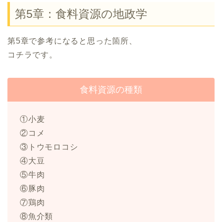
第5章：食料資源の地政学
第5章で参考になると思った箇所、
コチラです。
食料資源の種類
①小麦
②コメ
③トウモロコシ
④大豆
⑤牛肉
⑥豚肉
⑦鶏肉
⑧魚介類