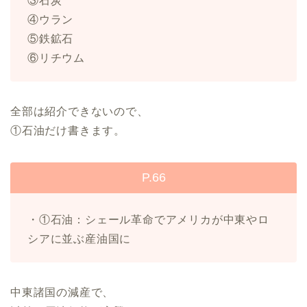
③石炭
④ウラン
⑤鉄鉱石
⑥リチウム
全部は紹介できないので、
①石油だけ書きます。
P.66
・①石油：シェール革命でアメリカが中東やロ
シアに並ぶ産油国に
中東諸国の減産で、