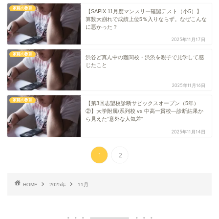
家庭の教育
【SAPIX 11月度マンスリー確認テスト（小5）】
算数大崩れで成績上位5％入りならず。なぜこんな
に悪かった？
2025年11月17日
家庭の教育
渋谷ど真ん中の難関校・渋渋を親子で見学して感
じたこと
2025年11月16日
家庭の教育
【第3回志望校診断サピックスオープン（5年）
②】大学附属/系列校 vs 中高一貫校―診断結果か
ら見えた“意外な人気差"
2025年11月14日
1
2
HOME
2025年
11月