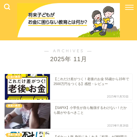
― ARCHIVES ―
2025年 11月
お金の教育
【これだけ差がつく！老後のお金 55歳から15年で
2500万円をつくる】感想・レビュー
2025年11月30日
家庭の教育
【SAPIX】小学生が自ら勉強するわけない！だか
ら親がやるべきこと
2025年11月28日
家庭の教育
【ポケット版 身近にあふれる「科学」が3時間で