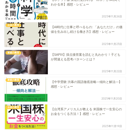
わかる本】感想・レビュー
2025年11月26日
お金の教育
【AI時代に仕事と呼べるもの: 「あなただけ」の価
値を生み出し続ける働き方】感想・レビュー
2025年11月23日
家庭の教育
【SAPIX】採点後答案を読むと丸わかり！子ども
が間違える思考パターンとは？
2025年11月22日
家庭の教育
【中学受験 渋幕の国語徹底攻略―傾向と解法―】
感想・レビュー
2025年11月20日
お金の教育
【台湾系アメリカ人が教える 米国株で一生安心の
お金をつくる方法！】感想・レビュー
2025年11月19日