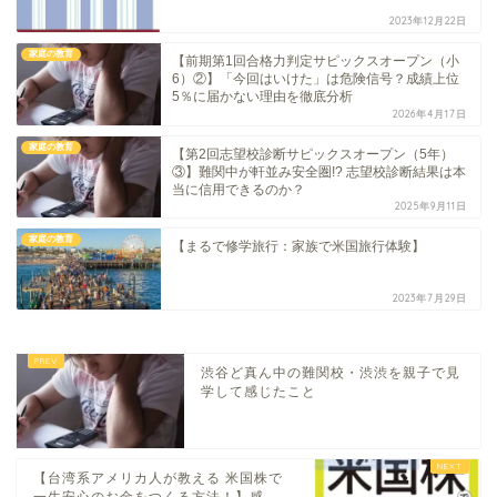
2023年12月22日
家庭の教育
【前期第1回合格力判定サピックスオープン（小
6）②】「今回はいけた」は危険信号？成績上位
5％に届かない理由を徹底分析
2026年4月17日
家庭の教育
【第2回志望校診断サピックスオープン（5年）
③】難関中が軒並み安全圏!? 志望校診断結果は本
当に信用できるのか？
2025年9月11日
家庭の教育
【まるで修学旅行：家族で米国旅行体験】
2023年7月29日
渋谷ど真ん中の難関校・渋渋を親子で見
学して感じたこと
【台湾系アメリカ人が教える 米国株で
一生安心のお金をつくる方法！】感