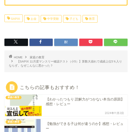
SAPIX
お金
中学受験
子ども
教育
HOME
家庭の教育
【SAPIX 11月度マンスリー確認テスト（小5）】算数大崩れで成績上位5％入り
ならず。なぜこんなに悪かった？
こちらの記事もおすすめ！
家庭の教育
【わかったつもり 読解力がつかない本当の原因】
感想・レビュー
2024年11月2日
家庭の教育
【勉強ができる子は何が違うのか】感想・レビュ
ー