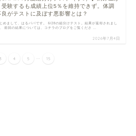
り受験するも成績上位5％を維持できず。体調
不良がテストに及ぼす悪影響とは？
じめまして、はるパパです。 6/28の組分けテスト。結果が返却されまし
。 前回の結果については、コチラのブログをご覧くださ …
2026年7月4日
...
3
4
5
15