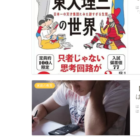
は
『
家庭の教育
は
は