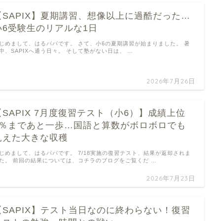
【SAPIX】夏期講習、想像以上に過酷だった…
小6受験生のリアルな1日
じめまして、はるパパです。 さて、小6の夏期講習が始まりました。 暑
中、SAPIXへ通う日々。 そして塾がない日は、 …
2026年7月26日
【SAPIX 7月度復習テスト（小6）】成績上位
5％まであと一歩…国語と算数がボロボロでも
見えた大きな収穫
じめまして、はるパパです。 7/18実施の復習テスト、結果が返却されま
た。 前回の結果については、コチラのブログをご覧くだ …
2026年7月23日
【SAPIX】テスト当日なのに終わらない！復習