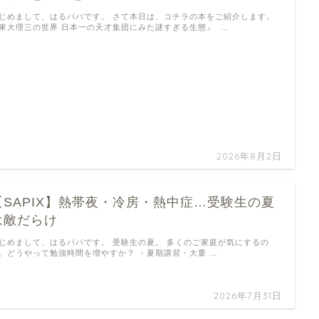
じめまして、はるパパです。 さて本日は、コチラの本をご紹介します。
東大理三の世界 日本一の天才集団にみた謎すぎる生態』 …
2026年8月2日
【SAPIX】熱帯夜・冷房・熱中症…受験生の夏
は敵だらけ
じめまして、はるパパです。 受験生の夏。 多くのご家庭が気にするの
、どうやって勉強時間を増やすか？ ・夏期講習・大量 …
2026年7月31日