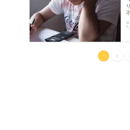
は
た
1
2