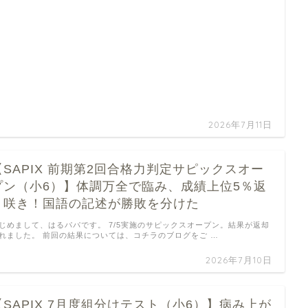
2026年7月11日
【SAPIX 前期第2回合格力判定サピックスオー
プン（小6）】体調万全で臨み、成績上位5％返
り咲き！国語の記述が勝敗を分けた
じめまして、はるパパです。 7/5実施のサピックスオープン。結果が返却
れました。 前回の結果については、コチラのブログをご …
2026年7月10日
【SAPIX 7月度組分けテスト（小6）】病み上が