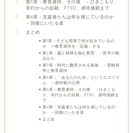
第5章：教育虐待、その後 －ひきこもり、
非行からの自殺、PTSD、虐待連鎖まで
第6章：支援者たちは何を感じているのか
－回復にいたる道
まとめ
第1章：子ども部屋で何が起きているの
か ー教育虐待を「定義」する
第2章：脳と精神を蝕む教育 －医学の観
点から
第3章：時代に翻弄される家族 －受験戦
争と教育虐待
第4章：「あなたのため」というエゴイズ
ム －虐待親の心理
第5章：教育虐待、その後 －ひきこも
り、非行からの自殺、PTSD、虐待連鎖ま
で
第6章：支援者たちは何を感じているの
か －回復にいたる道
まとめ