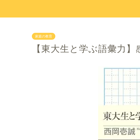
家庭の教育
【東大生と学ぶ語彙力】