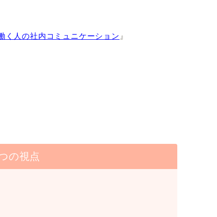
働く人の社内コミュニケーション
』
つの視点