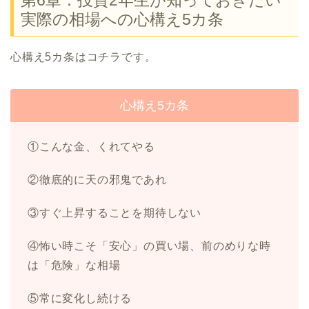
第6章：投資2年生が知っておきたい
実際の相場への心構え5カ条
心構え5カ条はコチラです。
心構え5カ条
①こんな金、くれてやる
②徹底的に天の邪鬼であれ
③すぐ上昇することを期待しない
④怖い時こそ「安心」の買い場、前のめりな時
は「危険」な相場
⑤常に変化し続ける