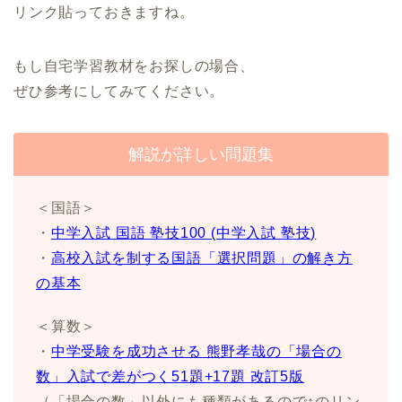
リンク貼っておきますね。
もし自宅学習教材をお探しの場合、
ぜひ参考にしてみてください。
解説が詳しい問題集
＜国語＞
・
中学入試 国語 塾技100 (中学入試 塾技)
・
高校入試を制する国語「選択問題」の解き方
の基本
＜算数＞
・
中学受験を成功させる 熊野孝哉の「場合の
数」入試で差がつく51題+17題 改訂5版
（「場合の数」以外にも種類があるので↑のリン