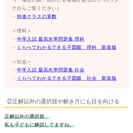
クからご覧ください）
・
特進クラスの算数
＜理科＞
・
中学入試 最高水準問題集 理科
・
くらべてわかるできる子図鑑 理科 新装版
＜社会＞
・
中学入試 最高水準問題集 社会
・
くらべてわかるできる子図鑑 社会 新装版
②正解以外の選択肢や解き方にも目を向ける
正解以外の選択肢、
私も子どもに解説してますね。