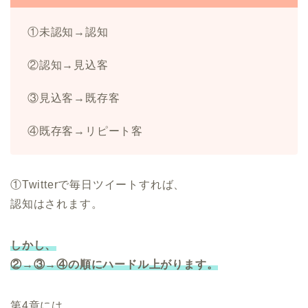
①未認知→認知
②認知→見込客
③見込客→既存客
④既存客→リピート客
①Twitterで毎日ツイートすれば、
認知はされます。
しかし、
②→③→④の順にハードル上がります。
第4章には、