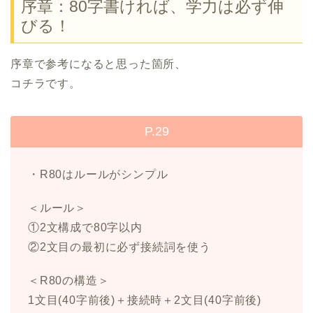
序章：80字書ければ、学力は必ず伸
びる！
序章で参考になると思った箇所、
コチラです。
P.29
・R80はルールがシンプル
＜ルール＞
①2文構成で80字以内
②2文目の最初に必ず接続詞を使う
＜R80の構造＞
1文目(40字前後)＋接続時＋2文目(40字前後)