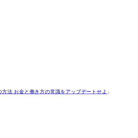
の方法 お金と働き方の常識をアップデートせよ
』