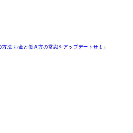
の方法 お金と働き方の常識をアップデートせよ
』