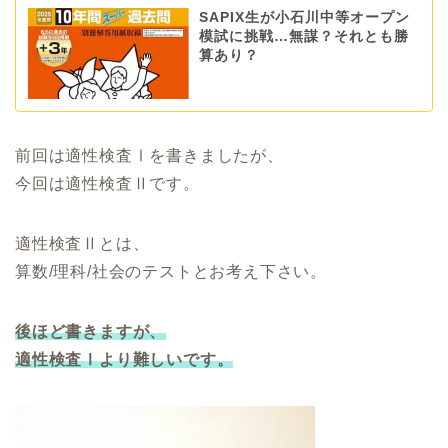
SAPIX生が小石川中等オープン
模試に挑戦…無謀？それとも勝
算あり？
前回は適性検査Ⅰを書きましたが、
今回は適性検査Ⅱです。
適性検査Ⅱとは、
算数/理科/社会のテストとお考え下さい。
後ほど書きますが、
適性検査Ⅰより難しいです。