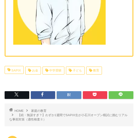
SAPIX
お金
中学受験
子ども
教育
HOME
家庭の教育
【続・無謀すぎ？】わずか1週間でSAPIX生が小石川オープン模試に挑むリアル
な事前対策（適性検査Ⅱ）