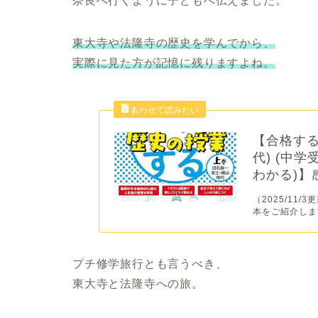
奈良へ行くように子どもへ伝えました。
東大寺や法隆寺の歴史を学んでから、
実際に見た方が記憶に残りますよね。
【合格する
代) (中
わかる)】
（2025/11
本をご紹介します
プチ修学旅行とも言うべき、
東大寺と法隆寺への旅。