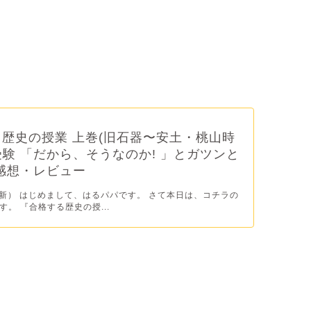
歴史の授業 上巻(旧石器〜安土・桃山時
学受験 「だから、そうなのか! 」とガツンと
感想・レビュー
/3更新） はじめまして、はるパパです。 さて本日は、コチラの
。 『合格する歴史の授...