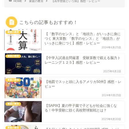
HOME
家庭の教育
【高学歴親という病】感想・レビュー
こちらの記事もおすすめ！
家庭の教育
【「数字のセンス」と「地頭力」がいっきに身に
つく 東大算数: 「数字のセンス」と「地頭力」が
いっきに身につく】感想・レビュー
2024年6月25日
家庭の教育
【中学入試過去問厳選 受験算数で鍛える脳力ト
レーニング１２５】感想・レビュー
2025年8月2日
家庭の教育
【地図でスッと頭に入るアメリカ50州】感想・レ
ビュー
2024年9月23日
家庭の教育
【SAPIX】夏の甲子園で子どもが社会に強くな
る！中学受験に効く高校野球観戦とは？
2025年8月20日
家庭の教育