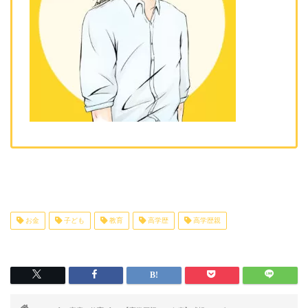
お金
子ども
教育
高学歴
高学歴親