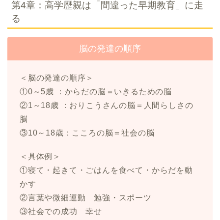
第4章：高学歴親は「間違った早期教育」に走
る
脳の発達の順序
＜脳の発達の順序＞
①0～5歳 ：からだの脳＝いきるための脳
②1～18歳 ：おりこうさんの脳＝人間らしさの
脳
③10～18歳：こころの脳＝社会の脳
＜具体例＞
①寝て・起きて・ごはんを食べて・からだを動
かす
②言葉や微細運動 勉強・スポーツ
③社会での成功 幸せ