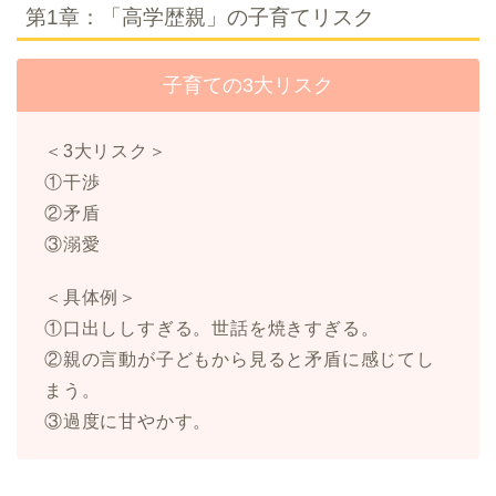
第1章：「高学歴親」の子育てリスク
子育ての3大リスク
＜3大リスク＞
①干渉
②矛盾
③溺愛
＜具体例＞
①口出ししすぎる。世話を焼きすぎる。
②親の言動が子どもから見ると矛盾に感じてし
まう。
③過度に甘やかす。