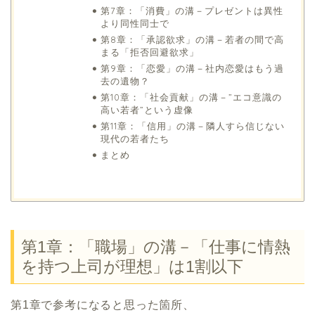
第7章：「消費」の溝－プレゼントは異性
より同性同士で
第8章：「承認欲求」の溝－若者の間で高
まる「拒否回避欲求」
第9章：「恋愛」の溝－社内恋愛はもう過
去の遺物？
第10章：「社会貢献」の溝－”エコ意識の
高い若者”という虚像
第11章：「信用」の溝－隣人すら信じない
現代の若者たち
まとめ
第1章：「職場」の溝－「仕事に情熱
を持つ上司が理想」は1割以下
第1章で参考になると思った箇所、