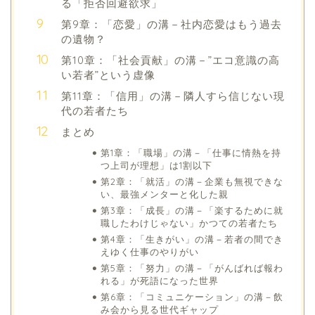
る「拒否回避欲求」
第9章：「恋愛」の溝－社内恋愛はもう過去
の遺物？
第10章：「社会貢献」の溝－”エコ意識の高
い若者”という虚像
第11章：「信用」の溝－隣人すら信じない現
代の若者たち
まとめ
第1章：「職場」の溝－「仕事に情熱を持
つ上司が理想」は1割以下
第2章：「就活」の溝－企業も無視できな
い、最強メンターと化した親
第3章：「成長」の溝－「楽するために就
職したわけじゃない」かつての若者たち
第4章：「生きがい」の溝－若者の間でき
えゆく仕事のやりがい
第5章：「努力」の溝－「がんばれば報わ
れる」が死語になった世界
第6章：「コミュニケーション」の溝－飲
み会から見る世代ギャップ