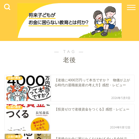
― TAG ―
老後
お金の教育
【老後に4000万円って本当ですか？ 物価が上が
る時代の退職後資産の考え方】感想・レビュー
2026年5月9日
お金の教育
【投資ゼロで老後資金をつくる】感想・レビュー
2024年9月12日
お金の教育
【老後のお金に困りたくなければ 今いる会社で